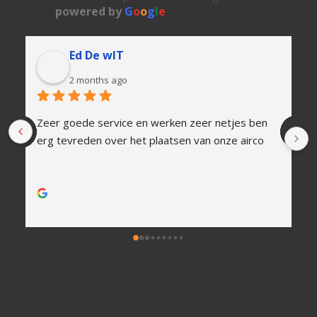
powered by
G
o
o
g
l
e
Ed De wIT
2 months ago
Zeer goede service en werken zeer netjes ben 
erg tevreden over het plaatsen van onze airco