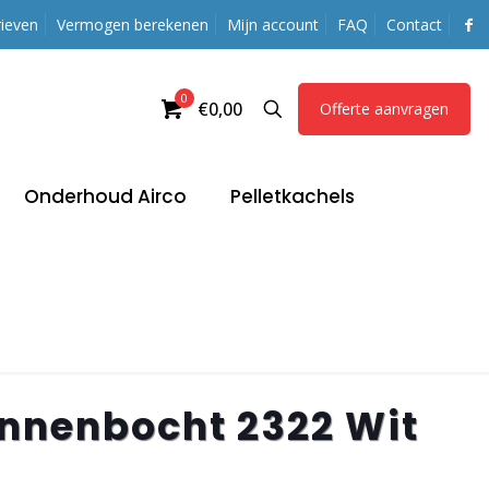
ieven
Vermogen berekenen
Mijn account
FAQ
Contact
0
€0,00
Offerte aanvragen
Onderhoud Airco
Pelletkachels
innenbocht 2322 Wit