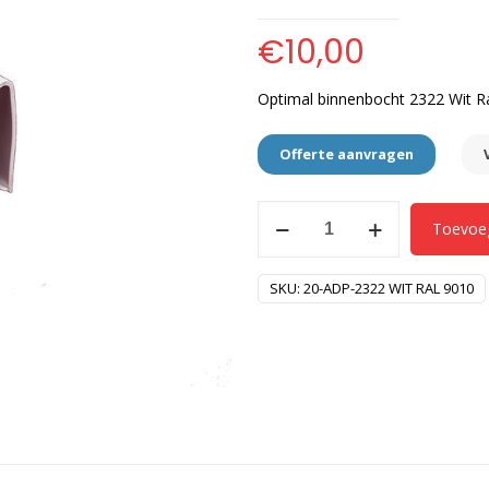
€
10,00
Optimal binnenbocht 2322 Wit R
Offerte aanvragen
Optimal
Toevoe
binnenbocht
2322
SKU:
20-ADP-2322 WIT RAL 9010
Wit
Ral
9010
aantal