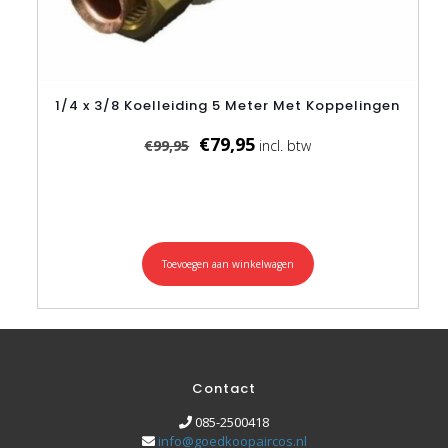
1/4 x 3/8 Koelleiding 5 Meter Met Koppelingen
Oorspronkelijke
Huidige
€
79,95
€
99,95
prijs
prijs
was:
is:
€99,95.
€79,95.
Toevoegen aan winkelwagen
Contact
085-2500418
info@goedkoopaircos.nl