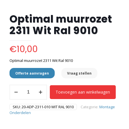
Optimal muurrozet
2311 Wit Ral 9010
€
10,00
Optimal muurrozet 2311 Wit Ral 9010
Offerte aanvragen
Vraag stellen
Optimal
Toevoegen aan winkelwagen
muurrozet
2311
Wit
SKU:
20-ADP-2311-010 WIT RAL 9010
Categorie:
Montage
Ral
Onderdelen
9010
aantal