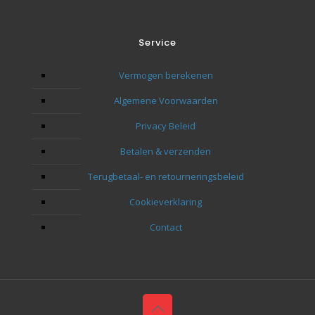
tot h
Ik zal
Service
toeko
Bedan
Vermogen berekenen
naar 
Algemene Voorwaarden
Privacy Beleid
Betalen & verzenden
Terugbetaal- en retourneringsbeleid
Cookieverklaring
Contact