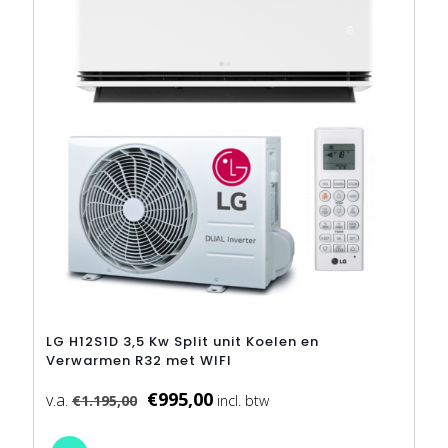
AANBIEDING
gekozen
worden
op
de
productpagina
LG H12S1D 3,5 Kw Split unit Koelen en
Verwarmen R32 met WIFI
€
995,00
€
1.195,00