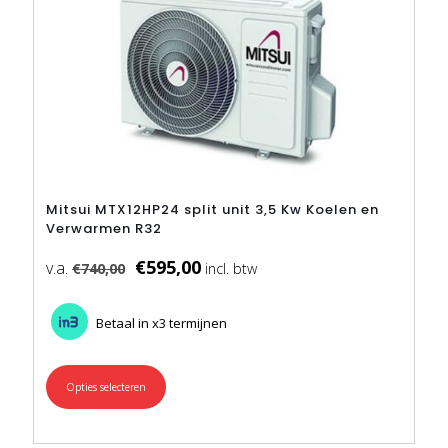
Mitsui MTX12HP24 split unit 3,5 Kw Koelen en
Verwarmen R32
€
595,00
€
740,00
Betaal in x3 termijnen
Opties selecteren
Dit
product
heeft