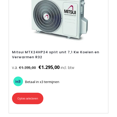
Mitsui MTX24HP24 split unit 7,1 Kw Koelen en
Verwarmen R32
€
1.295,00
€
1.395,00
Betaal in x3 termijnen
Opties selecteren
Dit
product
heeft
meerdere