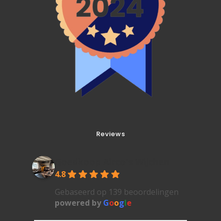
Reviews
Goedkoop Airco's Wijchen
4.8
Gebaseerd op 139 beoordelingen
powered by
G
o
o
g
l
e