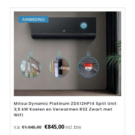
variaties.
Deze
optie
kan
AANBIEDING
gekozen
worden
op
de
productpagina
Mitsui Dynamic Platinum ZDX12HP14 Split Unit
3,5 kW Koelen en Verwarmen R32 Zwart met
WIFI
€
845,00
€
1.045,00