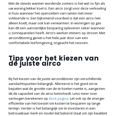
Met de steeds warmer wordende zomers is het wel zo fijn als
uw woning lekker koel is. Een airco zorgt voor deze verkoeling
in huis wanneer het openzetten van ramen niet meer
voldoende is. Een bijkomend voordeel is dat een airco niet
alleen koelt, maar ook kan verwarmen. In woningen op gas
kan dit een aanzienlijke besparing opleveren zeker wanneer
u zonnepanelen heeft. Airco’s werken immers op stroom. Met
airconditioning geniet u het hele jaar door van een
comfortabele leefomgeving, ongeacht het seizoen.
Tips voor het kiezen van
de juiste airco
Bij het kiezen van de juiste airconditioner zijn verschillende
aandachtspunten belangrijk. Allereerst is het goed om te
bepalen wat de grootte van de te koelen ruimte is, aangezien
dit de capaciteit van de airco beïnvloedt. Lees meer over
vermogen berekenen op
deze pagina
. Let ook op de energie-
efficiëntie van het toestel om kosten te besparen op lange
termijn. Verder is het belangrijk om te investeren in een
betrouwbaar merk en model dat bekend staat om zijn kwaliteit