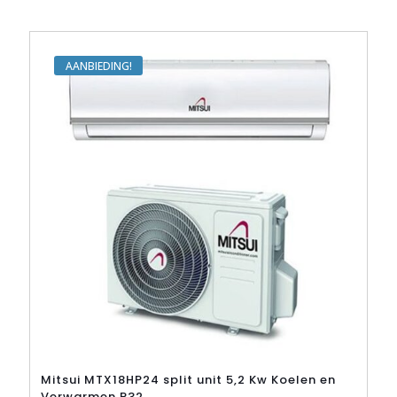
meerdere
variaties.
Deze
optie
kan
AANBIEDING
gekozen
worden
op
de
productpagina
Mitsui MTX18HP24 split unit 5,2 Kw Koelen en
Verwarmen R32