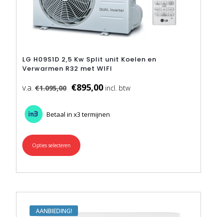
LG H09S1D 2,5 Kw Split unit Koelen en
Verwarmen R32 met WIFI
€
895,00
€
1.095,00
Betaal in x3 termijnen
Opties selecteren
Dit
product
heeft
meerdere
variaties.
Deze
optie
kan