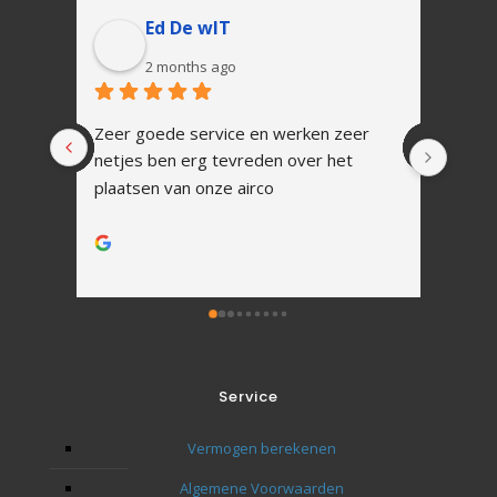
Ed De wIT
2 months ago
Zeer goede service en werken zeer 
In 1 
netjes ben erg tevreden over het 
Snell
plaatsen van onze airco
vakku
Alles
werk.
Na ins
uitle
Zoals
tot h
Ik zal
Service
toeko
Bedan
Vermogen berekenen
naar 
Algemene Voorwaarden