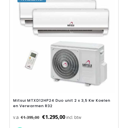
kan
AANBIEDING
gekozen
worden
op
de
productpagina
Mitsui MTXD12HP24 Duo unit 2 x 3,5 Kw Koelen
en Verwarmen R32
€
1.295,00
€
1.395,00