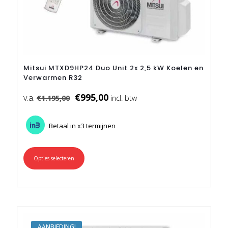
Mitsui MTXD9HP24 Duo Unit 2x 2,5 kW Koelen en
Verwarmen R32
€
995,00
€
1.195,00
Betaal in x3 termijnen
Opties selecteren
Dit
product
heeft
meerdere
variaties.
Deze
optie