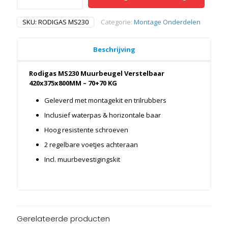
Muurbeugel
Verstelbaar
SKU:
RODIGAS MS230
Categorie:
Montage Onderdelen
420x375x800MM
70+70
KG
Beschrijving
aantal
Rodigas MS230 Muurbeugel Verstelbaar
420x375x800MM – 70+70 KG
Geleverd met montagekit en trilrubbers
Inclusief waterpas & horizontale baar
Hoog resistente schroeven
2 regelbare voetjes achteraan
Incl. muurbevestigingskit
Gerelateerde producten