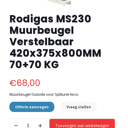
Rodigas MS230
Muurbeugel
Verstelbaar
420x375x800MM
70+70 KG
€
68,00
Muurbeugel Outside voor Splitunit Airco
Offerte aanvragen
Vraag stellen
Rodigas
Toevoegen aan winkelwagen
MS230