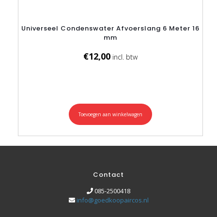
Universeel Condenswater Afvoerslang 6 Meter 16
mm
€
12,00
Toevoegen aan winkelwagen
Contact
085-2500418
info@goedkoopaircos.nl