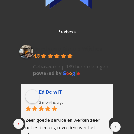
Reviews
Goedkoop Airco's Wijchen
4.8
Gebaseerd op 139 beoordelingen
powered by
G
o
o
g
l
e
Ed De wIT
2 months ago
Zeer goede service en werken zeer 
In 1 
netjes ben erg tevreden over het 
Snell