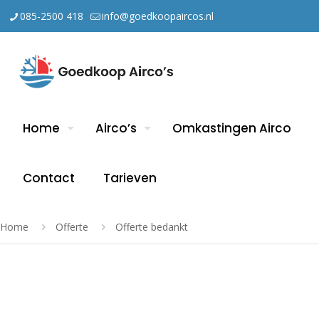
085-2500 418
info@goedkoopaircos.nl
Home
Airco’s
Omkastingen Airco
Contact
Tarieven
Home
Offerte
Offerte bedankt