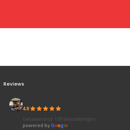
Reviews
Goedkoop Airco's Wijchen
4.8
Gebaseerd op 139 beoordelingen
powered by
G
o
o
g
l
e