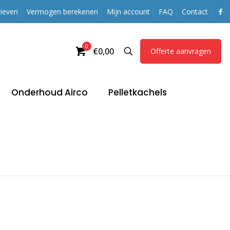
ieven
Vermogen berekenen
Mijn account
FAQ
Contact
0
€0,00
Offerte aanvragen
Onderhoud Airco
Pelletkachels