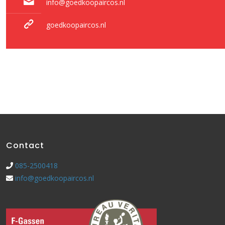
info@goedkoopaircos.nl
goedkoopaircos.nl
Contact
085-2500418
info@goedkoopaircos.nl