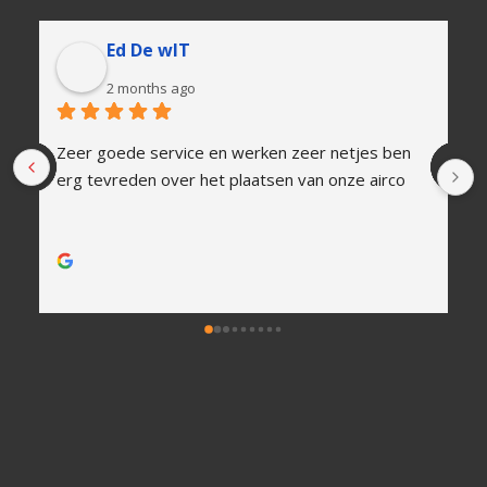
Ed De wIT
2 months ago
Zeer goede service en werken zeer netjes ben 
erg tevreden over het plaatsen van onze airco