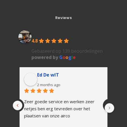
Reviews
Goedkoop Airco's Wijchen
4.8
Gebaseerd op 139 beoordelingen
powered by
G
o
o
g
l
e
Ed De wIT
2 months ago
Zeer goede service en werken zeer 
In 1 
netjes ben erg tevreden over het 
Snell
plaatsen van onze airco
vakku
Alles