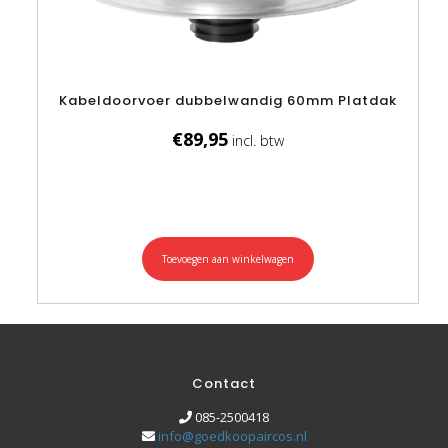
Kabeldoorvoer dubbelwandig 60mm Platdak
€
89,95
Toevoegen aan winkelwagen
Contact
085-2500418
info@goedkoopaircos.nl