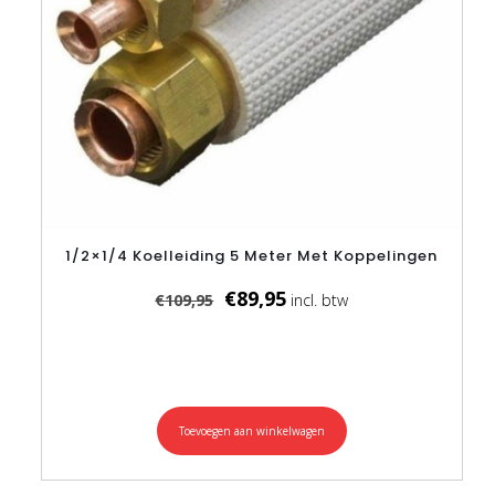
1/2×1/4 Koelleiding 5 Meter Met Koppelingen
Oorspronkelijke
Huidige
€
89,95
€
109,95
prijs
prijs
was:
is:
€109,95.
€89,95.
Toevoegen aan winkelwagen