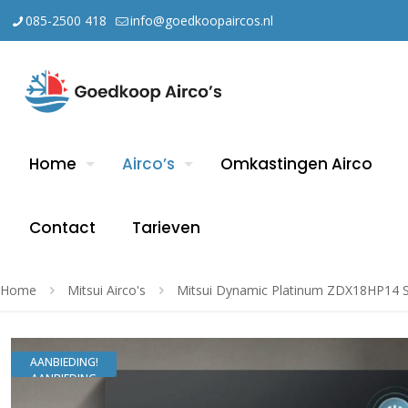
085-2500 418
info@goedkoopaircos.nl
Home
Airco’s
Omkastingen Airco
Contact
Tarieven
Home
Mitsui Airco's
Mitsui Dynamic Platinum ZDX18HP14 Sp
AANBIEDING