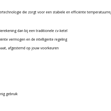
en
Verwarmen
rtechnologie die zorgt voor een stabiele en efficiënte temperatuurreg
R32
Zwart
met
rekening dan bij een traditionele cv-ketel
WIFI
aantal
iënte vermogen en de intelligente regeling
imaat, afgestemd op jouw voorkeuren
nig gebruik