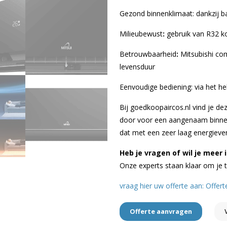
Gezond binnenklimaat: dankzij bac
Milieubewust
:
gebruik van R32 k
Betrouwbaarheid
:
Mitsubishi co
levensduur
Eenvoudige bediening: via het he
Bij goedkoopaircos.nl vind je de
door voor een aangenaam binnen
dat met een zeer laag energiever
Heb je vragen of wil je meer 
Onze experts staan klaar om je 
vraag hier uw offerte aan: Offer
Offerte aanvragen