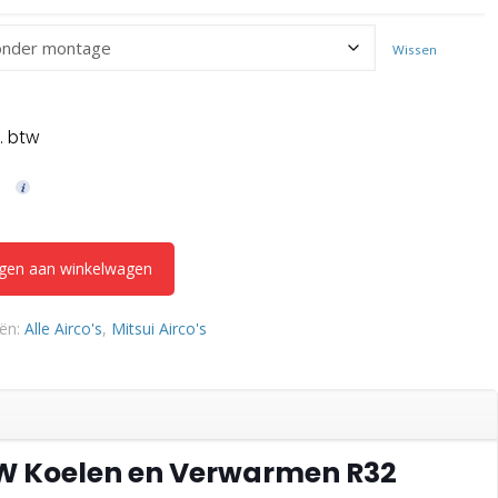
Wissen
ijke
idige
js
.295,00.
gen aan winkelwagen
eën:
Alle Airco's
,
Mitsui Airco's
2 kW Koelen en Verwarmen R32