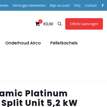
ieven
Vermogen berekenen
Mijn account
FAQ
Contact
0
€0,00
Offerte aanvragen
Onderhoud Airco
Pelletkachels
namic Platinum
Split Unit 5,2 kW