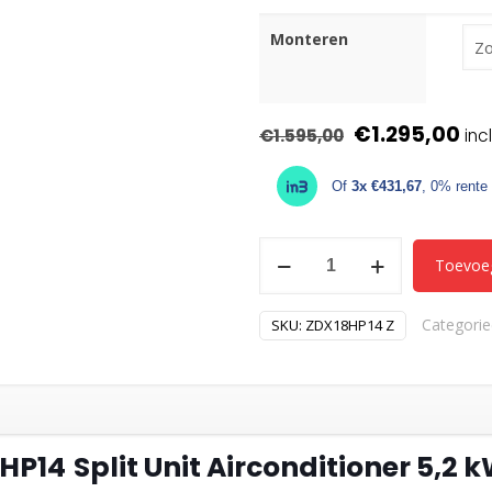
Monteren
Oorspronkel
Hu
€
1.295,00
€
1.595,00
prijs
pri
Of
3x €431,67
, 0% rente
was:
is:
€1.595,00.
€1
Mitsui
Toevoe
Dynamic
Platinum
Categori
SKU:
ZDX18HP14 Z
ZDX18HP14
Split
Unit
5,2
kW
HP14
Split Unit Airconditioner 5,
Koelen