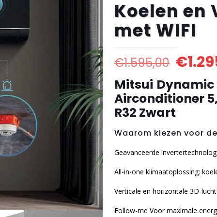
Koelen en
met WIFI
€
1.29
€
1.595,00
Mitsui
Dynamic 
Airconditioner 
R32 Zwart
Waarom kiezen voor de 
Geavanceerde invertertechnolog
All-in-one klimaatoplossing: koe
Verticale en horizontale 3D-luc
Follow-me Voor maximale energ