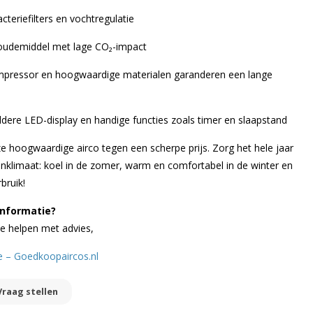
teriefilters en vochtregulatie
oudemiddel met lage CO₂-impact
mpressor en hoogwaardige materialen garanderen een lange
ldere LED-display en handige functies zoals timer en slaapstand
ze hoogwaardige airco tegen een scherpe prijs. Zorg het hele jaar
klimaat: koel in de zomer, warm en comfortabel in de winter en
bruik!
informatie?
te helpen met advies,
te – Goedkoopaircos.nl
Vraag stellen