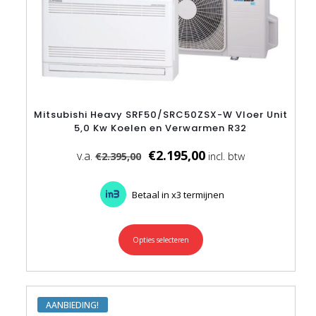
Mitsubishi Heavy SRF50/SRC50ZSX-W Vloer Unit
5,0 Kw Koelen en Verwarmen R32
€
2.195,00
€
2.395,00
Betaal in x3 termijnen
Opties selecteren
Dit
product
heeft
meerdere
variaties.
Deze