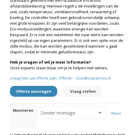
standaard geleverd met een draadloze infrarood
afstandsbediening. Hiermee regelt u de instellingen van de
unit, zoals temperatuur, ventilatorsnelheid, verwarming of
koeling. De controller heeft een gebruiksvriendelijk ontwerp
met grote knoppen. Er zijn veel belangrijke voordelen, zoals
Eco-modusinstellingen, waarmee energie kan worden
bespaard. Er is ook een weektimer die naar wens kan worden
ingesteld op uw eigen parameters. Er is ook een optie voor de
stille modus, die kan worden geselecteerd wanneer u gaat
slapen, zodat er minimale geluidsniveaus zijn.
Heb je vragen of wil je meer informatie?
Onze experts staan klaar om je te helpen met advies,
vraag hier uw offerte aan: Offerte – Goedkoopaircos.nl
Offerte aanvragen
Vraag stellen
Monteren
Wissen
U ontvangt een mail voor opgave van uw Installatiebureau met