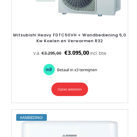
Mitsubishi Heavy FDTC50VH + Wandbediening 5,0
Kw Koelen en Verwarmen R32
€
3.095,00
€
3.295,00
Betaal in x3 termijnen
Opties selecteren
Dit
product
heeft
meerdere
variaties.
Deze
AANBIEDING
optie
kan