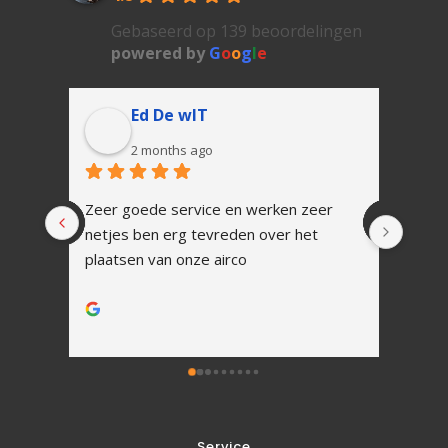
Gebaseerd op 139 beoordelingen
powered by
G
o
o
g
l
e
Ed De wIT
2 months ago
Zeer goede service en werken zeer 
In 1 
netjes ben erg tevreden over het 
Snell
plaatsen van onze airco
vakku
Alles
werk.
Na ins
uitle
Zoals
tot h
Ik zal
Service