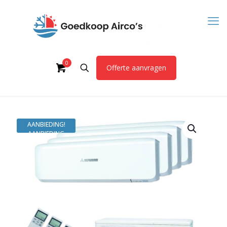
0
Offerte aanvragen
AANBIEDING