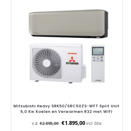
AANBIEDING
optie
kan
gekozen
worden
op
de
productpagina
Mitsubishi Heavy SRK50/SRC50ZS-WFT Split Unit
5,0 Kw Koelen en Verwarmen R32 met WIFI
€
1.895,00
€
2.095,00