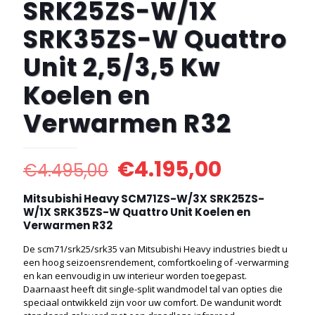
SRK25ZS-W/1X
SRK35ZS-W Quattro
Unit 2,5/3,5 Kw
Koelen en
Verwarmen R32
€
4.195,00
€
4.495,00
Mitsubishi Heavy SCM71ZS-W/3X SRK25ZS-
W/1X SRK35ZS-W Quattro Unit Koelen en
Verwarmen R32
De scm71/srk25/srk35 van Mitsubishi Heavy industries biedt u
een hoog seizoensrendement, comfortkoeling of -verwarming
en kan eenvoudig in uw interieur worden toegepast.
Daarnaast heeft dit single-split wandmodel tal van opties die
speciaal ontwikkeld zijn voor uw comfort. De wandunit wordt