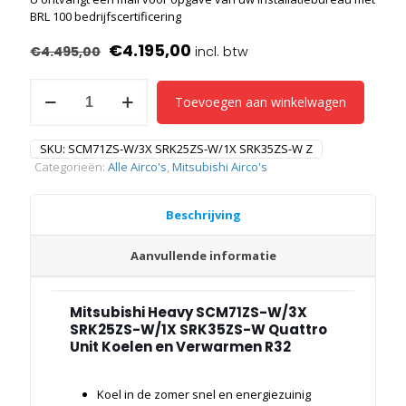
BRL 100 bedrijfscertificering
Oorspronkelijke
Huidige
€
4.195,00
€
4.495,00
prijs
prijs
Mitsubishi
was:
is:
Toevoegen aan winkelwagen
Heavy
SCM71ZS-
€4.495,00.
€4.195,00.
W/3X
SKU:
SCM71ZS-W/3X SRK25ZS-W/1X SRK35ZS-W Z
SRK25ZS-
Categorieën:
Alle Airco's
,
Mitsubishi Airco's
W/1X
SRK35ZS-
W
Beschrijving
Quattro
Unit
Aanvullende informatie
2,5/3,5
Kw
Koelen
en
Mitsubishi Heavy SCM71ZS-W/3X
Verwarmen
SRK25ZS-W/1X SRK35ZS-W Quattro
R32
Unit Koelen en Verwarmen R32
aantal
Koel in de zomer snel en energiezuinig