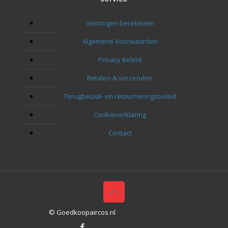
toeko
Bedan
Vermogen berekenen
naar 
Algemene Voorwaarden
Privacy Beleid
Betalen & verzenden
Terugbetaal- en retourneringsbeleid
Cookieverklaring
Contact
© Goedkoopaircos.nl