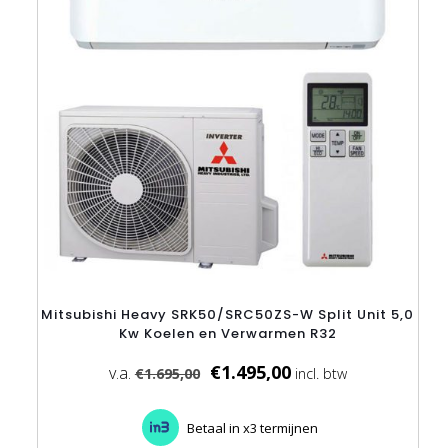
gekozen
worden
op
de
productpagina
Mitsubishi Heavy SRK50/SRC50ZS-W Split Unit 5,0
Kw Koelen en Verwarmen R32
€
1.495,00
€
1.695,00
Betaal in x3 termijnen