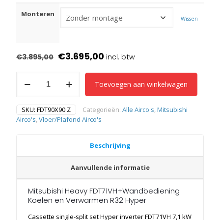
Monteren
Wissen
Oorspronkelijke
Huidige
€
3.695,00
€
3.895,00
prijs
prijs
Mitsubishi
was:
is:
Toevoegen aan winkelwagen
Heavy
FDT71VH+Wandbediening
€3.895,00.
€3.695,00.
7,1
SKU:
FDT90X90 Z
Categorieën:
Alle Airco's
,
Mitsubishi
Kw
Airco's
,
Vloer/Plafond Airco's
Koelen
en
Verwarmen
Beschrijving
R32
Hyper
Aanvullende informatie
aantal
Mitsubishi Heavy FDT71VH+Wandbediening
Koelen en Verwarmen R32 Hyper
Cassette single-split set Hyper inverter FDT71VH 7,1 kW