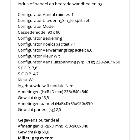
inclusief paneel en bedrade wandbediening
Configurator Aantal ruimtes 1
Configurator UitvoeringSingle split set
Configurator Model
Cassettemodel 90 x 90
Configurator Bediening
Configurator Koelcapaciteit 7,1
Configurator Verwarmingscapaciteit 8,0
Configurator Kleur Wit
Configurator Aansluitspanning (V/pH/Hz) 220-240/1/50
S.E.E.R. 7,6
S.C.O.P. 4,7
Kleur Wit
Ingebouwde wifi-module Nee
Afmetingen (HxBxD mm) 236x840x840
Gewicht (kg) 13,5
Afmetingen paneel (HxBxD) 35x950x950
Gewicht paneel (kg) 2,5
Gegevens buitendeel
Afmetingen (HxBxD mm) 750x968x340
Gewicht (kg) 60,0
Milieu gegevens
: