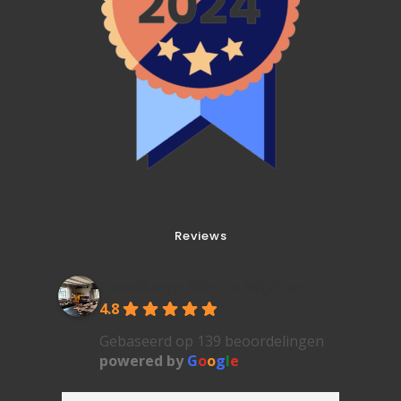
Reviews
Goedkoop Airco's Wijchen
4.8
Gebaseerd op 139 beoordelingen
powered by
G
o
o
g
l
e