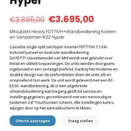
Hyper
€
3.695,00
€
3.895,00
Mitsubishi Heavy FDT71VH+Wandbediening Koelen
en Verwarmen R32 Hyper
Cassette single-split set Hyper inverter FDT71VH 7,1 kW
inclusief paneel en bedrade wandbediening
De FDT71 cassettemodel van MHI wordt veel gebruikt voor
Retail en utiliteit toepassingen. De units worden doorgaans
ingebouwd in een verlaagd plafond. Dankzij het moderne en
strakke design van de plafonddelen doen de units stil en
onopvallend hun werk. De unit wordt geleverd met een RC-
EX3A- wandbediening, dit is een uitgebreide
afstandsbediening wat toegang geeft tot service-en
instellingsgegevens gecombineerd met een eenvoudig te
bedienen 3,8″ Touchscreen scherm. Alle instellingen kunt u
wijzigen door op het aanraakscherm te tikken.
Offerte aanvragen
Vraag stellen