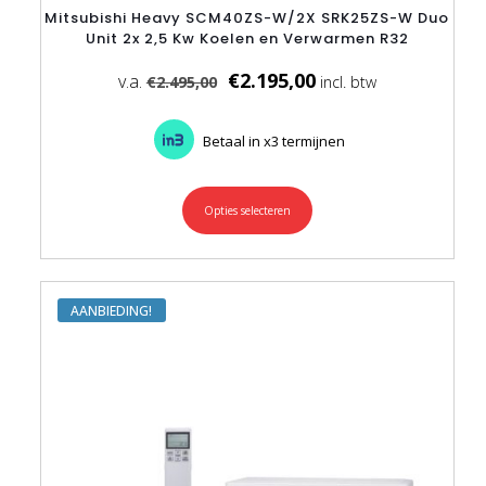
Mitsubishi Heavy SCM40ZS-W/2X SRK25ZS-W Duo
Unit 2x 2,5 Kw Koelen en Verwarmen R32
€
2.195,00
€
2.495,00
Betaal in x3 termijnen
Opties selecteren
Dit
product
heeft
meerdere
variaties.
Deze
AANBIEDING
optie
kan
gekozen
worden
op
de
productpagina