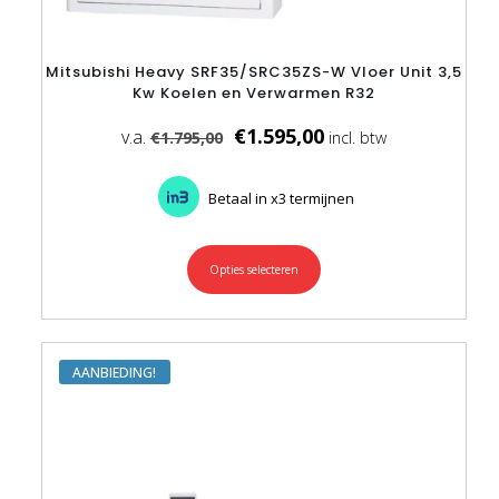
Mitsubishi Heavy SRF35/SRC35ZS-W Vloer Unit 3,5
Kw Koelen en Verwarmen R32
€
1.595,00
€
1.795,00
Betaal in x3 termijnen
Opties selecteren
Dit
product
heeft
meerdere
variaties.
Deze
AANBIEDING
optie
kan
gekozen
worden
op