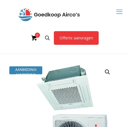
0
Offerte aanvragen
AANBIEDING