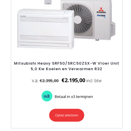
Mitsubishi Heavy SRF50/SRC50ZSX-W Vloer Unit
5,0 Kw Koelen en Verwarmen R32
€
2.195,00
€
2.395,00
Betaal in x3 termijnen
Opties selecteren
Dit
product
heeft