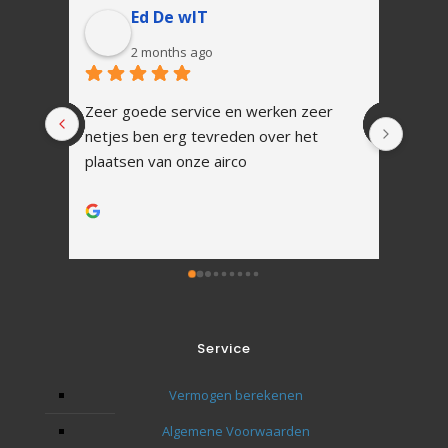
Ed De wIT
2 months ago
Zeer goede service en werken zeer 
In 1 
netjes ben erg tevreden over het 
Snell
plaatsen van onze airco
vakku
Alles
werk.
Na ins
uitle
Zoals
tot h
Ik zal
Service
toeko
Bedan
Vermogen berekenen
naar 
Algemene Voorwaarden