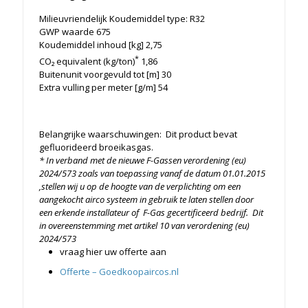
Milieuvriendelijk Koudemiddel type: R32
GWP waarde 675
Koudemiddel inhoud [kg] 2,75
*
CO₂ equivalent (kg/ton)
1,86
Buitenunit voorgevuld tot [m] 30
Extra vulling per meter [g/m] 54
Belangrijke waarschuwingen: Dit product bevat
gefluorideerd broeikasgas.
* In verband met de nieuwe F-Gassen verordening (eu)
2024/573 zoals van toepassing vanaf de datum 01.01.2015
,stellen wij u op de hoogte van de verplichting om een
aangekocht airco systeem in gebruik te laten stellen door
een erkende installateur of F-Gas gecertificeerd bedrijf. Dit
in overeenstemming met artikel 10 van verordening (eu)
2024/573
vraag hier uw offerte aan
Offerte – Goedkoopaircos.nl