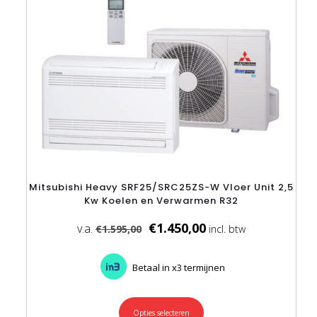
de
productpagina
Mitsubishi Heavy SRF25/SRC25ZS-W Vloer Unit 2,5
Kw Koelen en Verwarmen R32
€
1.450,00
€
1.595,00
Betaal in x3 termijnen
Opties selecteren