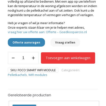
was:
is:
volledig op afstand te bedienen. Met een app op uw telefoon
€149,00.
€139,00.
kan de temperatuur in de woning afgelezen worden en indien
nodig kunt u de pelletkachel aan of uit zetten. Ook kunt u de
ingestelde temperatuur of vermogen verhogen of verlagen.
Heb je vragen of wil je meer informatie?
Onze experts staan klaar om je te helpen met advies,
vraag hier uw offerte aan: Offerte – Goedkoopaircos.nl
Offerte aanvragen
Vraag stellen
Foco
Toevoegen aan winkelwagen
smart
wifi
module
SKU:
FOCO SMART WIFI MODULE
Categorieën:
aantal
Pelletkachels
,
WIFI modules
Gerelateerde producten