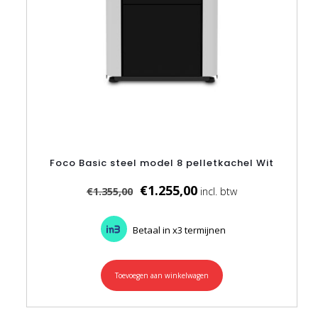
Foco Basic steel model 8 pelletkachel Wit
Oorspronkelijke
Huidige
€
1.255,00
€
1.355,00
prijs
prijs
was:
is:
€1.355,00.
€1.255,00.
Betaal in x3 termijnen
Toevoegen aan winkelwagen