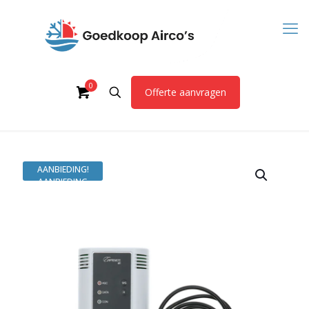
0
Offerte aanvragen
AANBIEDING