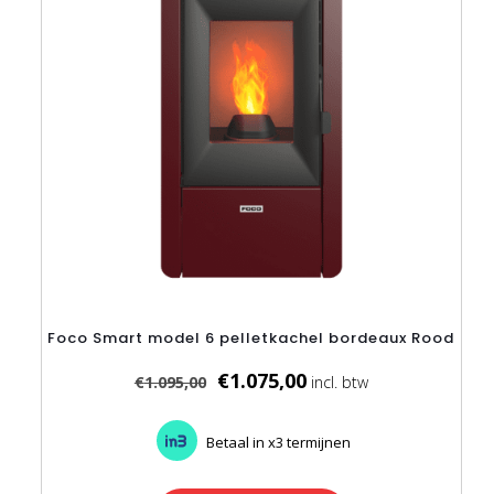
Foco Smart model 6 pelletkachel bordeaux Rood
Oorspronkelijke
Huidige
€
1.075,00
€
1.095,00
prijs
prijs
was:
is:
€1.095,00.
€1.075,00.
Betaal in x3 termijnen