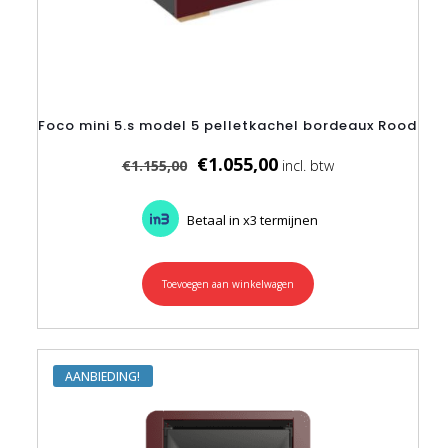
Foco mini 5.s model 5 pelletkachel bordeaux Rood
Oorspronkelijke
Huidige
€
1.055,00
€
1.155,00
prijs
prijs
was:
is:
€1.155,00.
€1.055,00.
Betaal in x3 termijnen
Toevoegen aan winkelwagen
AANBIEDING