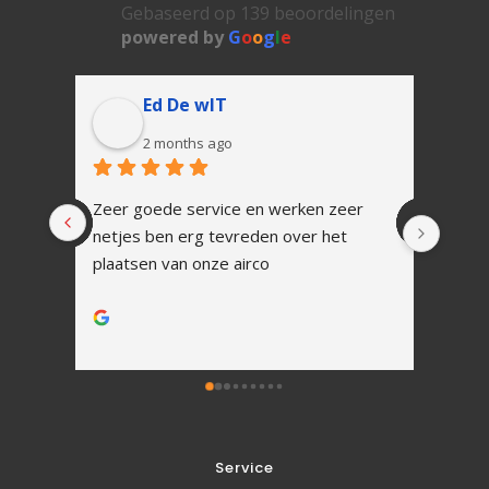
Gebaseerd op 139 beoordelingen
powered by
G
o
o
g
l
e
Ed De wIT
2 months ago
Zeer goede service en werken zeer 
In 1 
netjes ben erg tevreden over het 
Snell
plaatsen van onze airco
vakku
Alles
werk.
Na ins
uitle
Zoals
tot h
Ik zal
Service
toeko