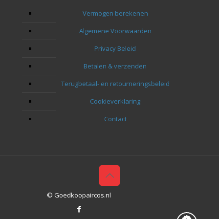
Bedan
Vermogen berekenen
naar 
Algemene Voorwaarden
Privacy Beleid
Betalen & verzenden
Terugbetaal- en retourneringsbeleid
Cookieverklaring
Contact
© Goedkoopaircos.nl