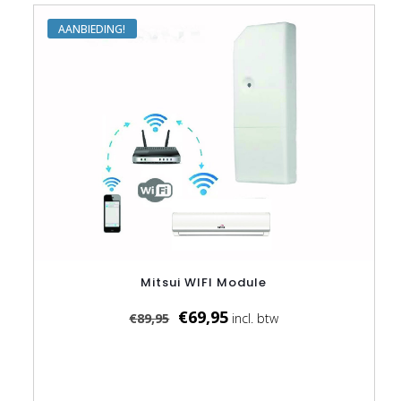
AANBIEDING
Mitsui WIFI Module
Oorspronkelijke
Huidige
€
69,95
€
89,95
prijs
prijs
was:
is:
€89,95.
€69,95.