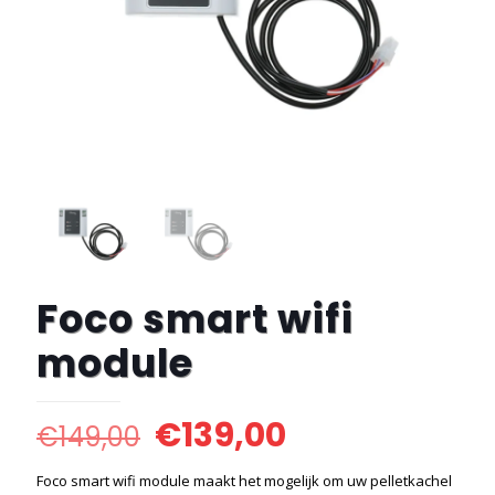
Foco smart wifi
module
Oorspronkelijke
Huidige
€
139,00
€
149,00
prijs
prijs
Foco smart wifi module maakt het mogelijk om uw pelletkachel