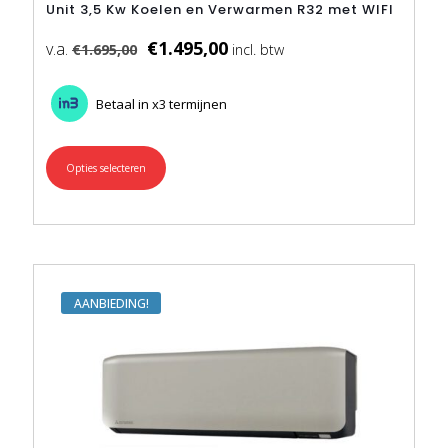
Unit 3,5 Kw Koelen en Verwarmen R32 met WIFI
€
1.495,00
€
1.695,00
Betaal in x3 termijnen
Opties selecteren
Dit
product
heeft
meerdere
variaties.
Deze
optie
kan
AANBIEDING
gekozen
worden
op
de
productpagina