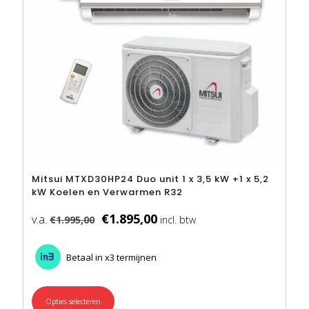
productpagina
Mitsui MTXD30HP24 Duo unit 1 x 3,5 kW +1 x 5,2
kW Koelen en Verwarmen R32
€
1.895,00
€
1.995,00
Betaal in x3 termijnen
Opties selecteren
Dit