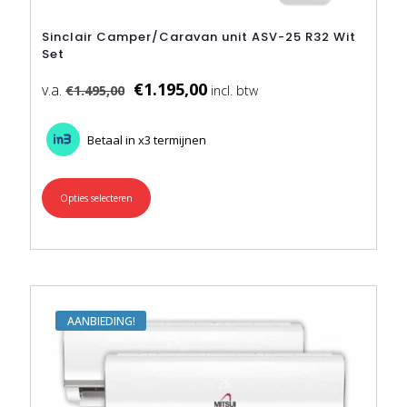
Sinclair Camper/Caravan unit ASV-25 R32 Wit
Set
€
1.195,00
€
1.495,00
Betaal in x3 termijnen
Opties selecteren
Dit
product
heeft
meerdere
variaties.
Deze
optie
kan
AANBIEDING
gekozen
worden
op
de