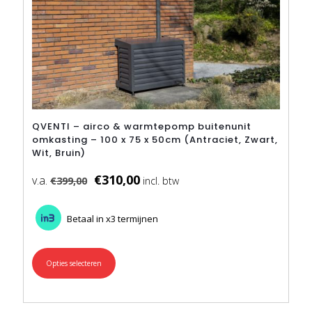
QVENTI – airco & warmtepomp buitenunit
omkasting – 100 x 75 x 50cm (Antraciet, Zwart,
Wit, Bruin)
€
310,00
€
399,00
Betaal in x3 termijnen
Opties selecteren
Dit
product
heeft
meerdere