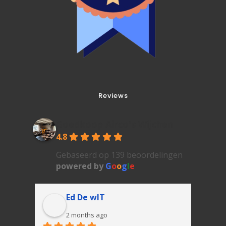
Reviews
Goedkoop Airco's Wijchen
4.8
Gebaseerd op 139 beoordelingen
powered by
G
o
o
g
l
e
Ed De wIT
2 months ago