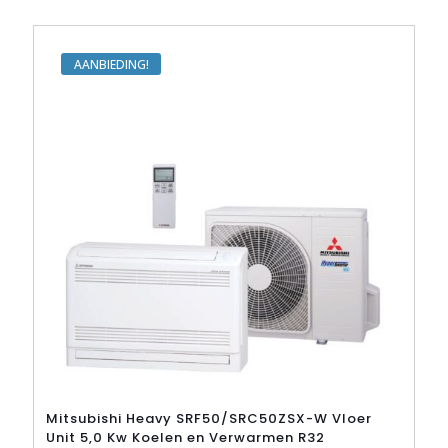
variaties.
Deze
optie
kan
AANBIEDING
gekozen
worden
op
de
productpagina
Mitsubishi Heavy SRF50/SRC50ZSX-W Vloer
Unit 5,0 Kw Koelen en Verwarmen R32