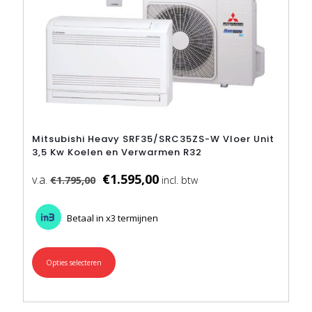
Mitsubishi Heavy SRF35/SRC35ZS-W Vloer Unit
3,5 Kw Koelen en Verwarmen R32
€
1.595,00
€
1.795,00
Betaal in x3 termijnen
Opties selecteren
Dit
product
heeft
meerdere