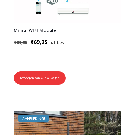
Mitsui WIFI Module
Oorspronkelijke
Huidige
€
69,95
€
89,95
prijs
prijs
was:
is:
€89,95.
€69,95.
Toevoegen aan winkelwagen
AANBIEDING