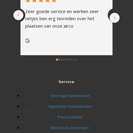
Zeer goede service en werken zeer 
In 1 
netjes ben erg tevreden over het 
Snell
plaatsen van onze airco
vakku
Alles
werk.
Na ins
uitle
Zoals
tot h
Ik zal
Service
toeko
Bedan
Vermogen berekenen
naar 
Algemene Voorwaarden
Privacy Beleid
Betalen & verzenden