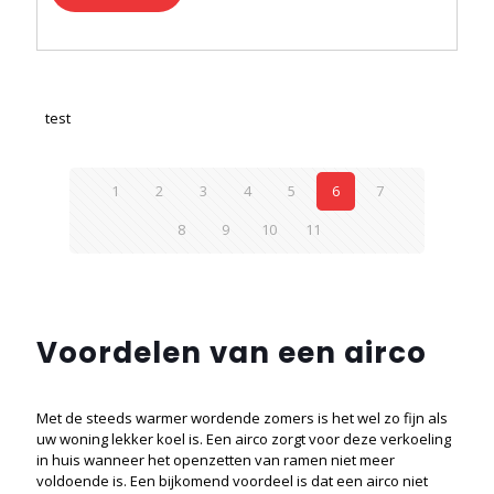
product
heeft
meerdere
variaties.
Deze
test
optie
kan
gekozen
worden
1
2
3
4
5
6
7
op
de
8
9
10
11
productpagina
Voordelen van een airco
Met de steeds warmer wordende zomers is het wel zo fijn als
uw woning lekker koel is. Een airco zorgt voor deze verkoeling
in huis wanneer het openzetten van ramen niet meer
voldoende is. Een bijkomend voordeel is dat een airco niet