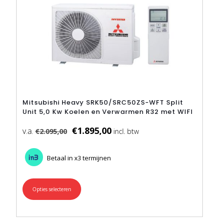
Mitsubishi Heavy SRK50/SRC50ZS-WFT Split
Unit 5,0 Kw Koelen en Verwarmen R32 met WIFI
€
1.895,00
€
2.095,00
Betaal in x3 termijnen
Opties selecteren
Dit
product
heeft