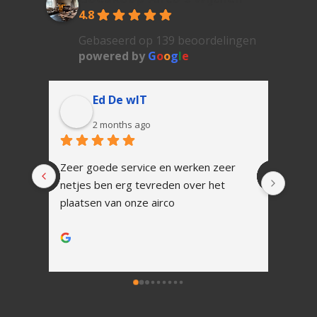
4.8
Gebaseerd op 139 beoordelingen
powered by
G
o
o
g
l
e
Ed De wIT
2 months ago
Zeer goede service en werken zeer 
In 1 
netjes ben erg tevreden over het 
Snell
plaatsen van onze airco
vakku
Alles
werk.
Na ins
uitle
Zoals
tot h