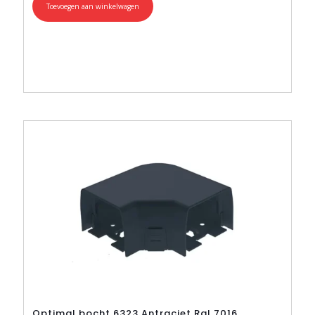
Toevoegen aan winkelwagen
Optimal bocht 6323 Antraciet Ral 7016