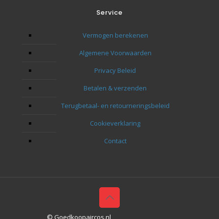
Ik zal
Service
toeko
Bedan
Vermogen berekenen
naar 
Algemene Voorwaarden
Privacy Beleid
Betalen & verzenden
Terugbetaal- en retourneringsbeleid
Cookieverklaring
Contact
© Goedkoopaircos.nl