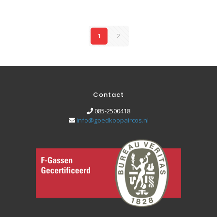
1
2
Contact
085-2500418
info@goedkoopaircos.nl