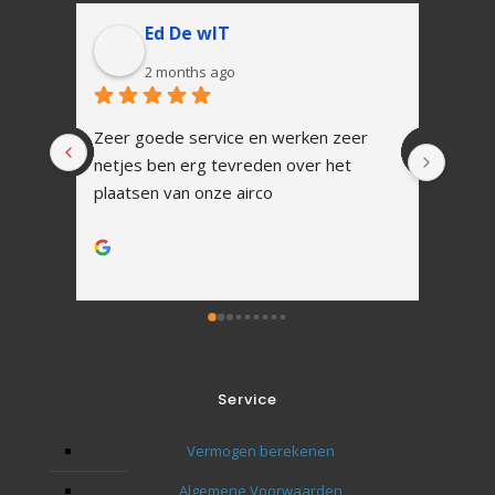
Ed De wIT
2 months ago
Zeer goede service en werken zeer 
In 1 
netjes ben erg tevreden over het 
Snell
plaatsen van onze airco
vakku
Alles
werk.
Na ins
uitle
Zoals
tot h
Ik zal
Service
toeko
Bedan
Vermogen berekenen
naar 
Algemene Voorwaarden