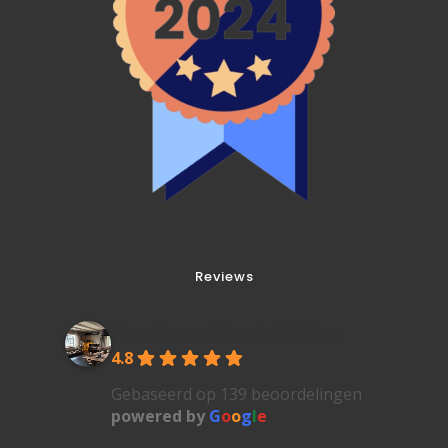
Reviews
Goedkoop Airco's Wijchen
4.8
Gebaseerd op 139 beoordelingen
powered by
G
o
o
g
l
e