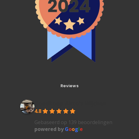
Reviews
Goedkoop Airco's Wijchen
4.8
Gebaseerd op 139 beoordelingen
powered by
G
o
o
g
l
e