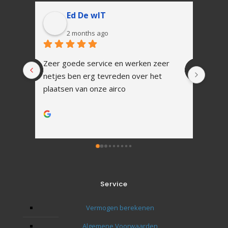
Ed De wIT
2 months ago
Zeer goede service en werken zeer 
In 1 
netjes ben erg tevreden over het 
Snell
plaatsen van onze airco
vakku
Alles
werk.
Na ins
uitle
Zoals
tot h
Ik zal
Service
toeko
Bedan
Vermogen berekenen
naar 
Algemene Voorwaarden