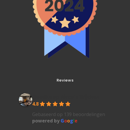
Reviews
Goedkoop Airco's Wijchen
4.8
Gebaseerd op 139 beoordelingen
powered by
G
o
o
g
l
e