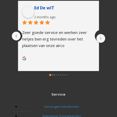
Ed De wIT
2 months ago
Zeer goede service en werken zeer 
In 1 
netjes ben erg tevreden over het 
Snell
plaatsen van onze airco
vakku
Alles
werk.
Na ins
uitle
Zoals
tot h
Ik zal
Service
toeko
Bedan
Vermogen berekenen
naar 
Algemene Voorwaarden